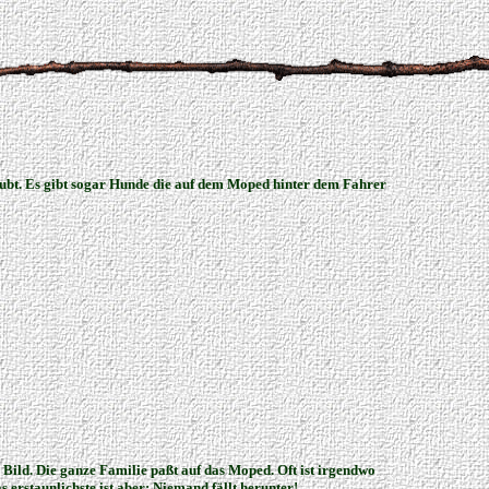
laubt. Es gibt sogar Hunde die auf dem Moped hinter dem Fahrer
he Bild. Die ganze Familie paßt auf das Moped. Oft ist irgendwo
 erstaunlichste ist aber: Niemand fällt herunter!